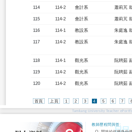
114
114-2
會計系
蕭莉芃 
115
114-2
會計系
蕭莉芃 
116
114-1
教設系
朱庭逸 
117
114-2
教設系
朱庭逸 
118
114-1
觀光系
阮聘茹 
119
114-2
觀光系
阮聘茹 
120
114-2
觀光系
阮聘茹 
(current)
首頁
上頁
1
2
3
4
5
6
7
Tamkang University Teacher ePortfo
教師歷程問與答:
Q: 開放給何種身份