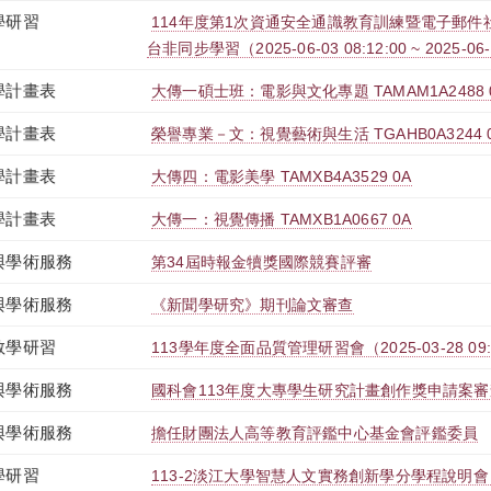
學研習
114年度第1次資通安全通識教育訓練暨電子郵件社交
台非同步學習（2025-06-03 08:12:00 ~ 2025-06-
學計畫表
大傳一碩士班：電影與文化專題 TAMAM1A2488 
學計畫表
榮譽專業－文：視覺藝術與生活 TGAHB0A3244 
學計畫表
大傳四：電影美學 TAMXB4A3529 0A
學計畫表
大傳一：視覺傳播 TAMXB1A0667 0A
與學術服務
第34屆時報金犢獎國際競賽評審
與學術服務
《新聞學研究》期刊論文審查
教學研習
113學年度全面品質管理研習會（2025-03-28 09:00:
與學術服務
國科會113年度大專學生研究計畫創作獎申請案審
與學術服務
擔任財團法人高等教育評鑑中心基金會評鑑委員
學研習
113-2淡江大學智慧人文實務創新學分學程說明會（2025-