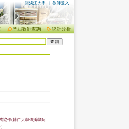
回淡江大學
|
教師登入
詢
歷屆教師查詢
統計分析
域協作(輔仁大學傳播學院
0）