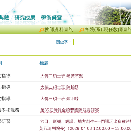
教師資料查詢
各院(系) 現任教師查
關鍵字：
別
標題
文指導
大傳二碩士班 黎黃草鴛
文指導
大傳二碩士班 陳怡廷
文指導
大傳三碩士班 鍾明臻
與學術服務
第35屆時報金犢獎國際競賽評審
學研習
節目、影棚、網課、地方創生~一門課玩出多種跨
黃乃琦副院長)（2026-04-08 12:00:00 ~ 13:00:0