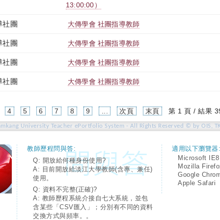
13:00:00）
導社團
大傳學會 社團指導教師
導社團
大傳學會 社團指導教師
導社團
大傳學會 社團指導教師
導社團
大傳學會 社團指導教師
4
5
6
7
8
9
...
次頁
末頁
第 1 頁 / 結果 3
amkang University Teacher ePortfolio System - All Rights Reserved © by OIS, T
教師歷程問與答:
適用以下瀏覽器
Microsoft IE8
Q: 開放給何種身份使用?
Mozilla Firef
A: 目前開放給淡江大學教師(含專、兼任)
Google Chro
使用。
Apple Safari
Q: 資料不完整(正確)?
A: 教師歷程系統介接自七大系統，並包
含某些「CSV匯入」；分別有不同的資料
交換方式與頻率。。