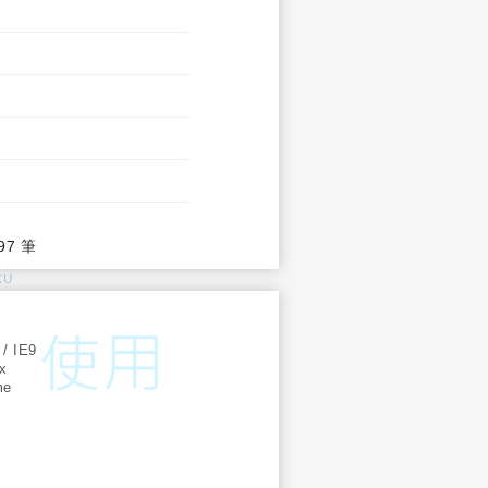
97 筆
KU
:
 / IE9
ox
me