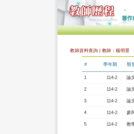
教師資料查詢 | 教師：楊明昱
#
學年期
類
1
114-2
論
2
114-2
論
3
114-2
論
4
114-2
參
5
114-2
教