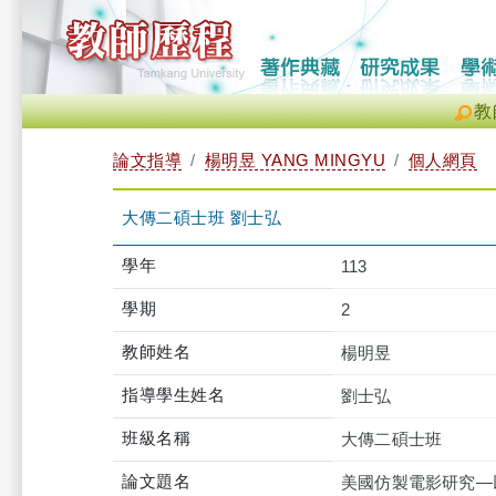
教
論文指導
楊明昱 YANG MINGYU
個人網頁
大傳二碩士班 劉士弘
學年
113
學期
2
教師姓名
楊明昱
指導學生姓名
劉士弘
班級名稱
大傳二碩士班
論文題名
美國仿製電影研究—