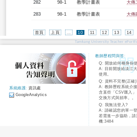
282
98-1
教學計畫表
大傳二
283
98-1
教學計畫表
大傳四
(current)
首頁
上頁
...
10
11
12
13
14
Tamkang University Teacher ePortfo
教師歷程問與答:
Q: 開放給何種身份
A: 目前開放給淡江
使用。
Q: 資料不完整(正確)
A: 教師歷程系統介
系統維護:
資訊處
含某些「CSV匯入
GoogleAnalytics
交換方式與頻率。。
Q: 我無法登入?
A: 請確認您的單一
若需進一步協助，請
機:3484