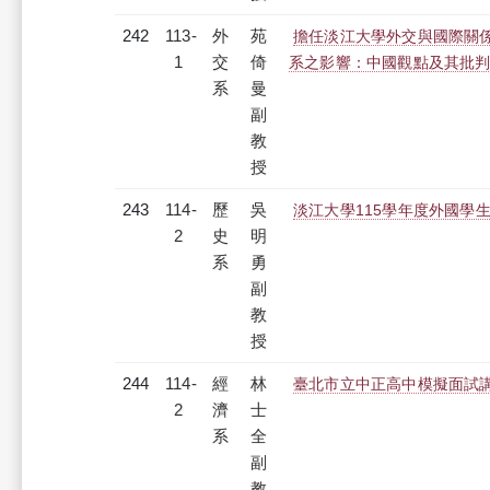
242
113-
外
苑
擔任淡江大學外交與國際關
1
交
倚
系之影響：中國觀點及其批
系
曼
副
教
授
243
114-
歷
吳
淡江大學115學年度外國學
2
史
明
系
勇
副
教
授
244
114-
經
林
臺北市立中正高中模擬面試
2
濟
士
系
全
副
教