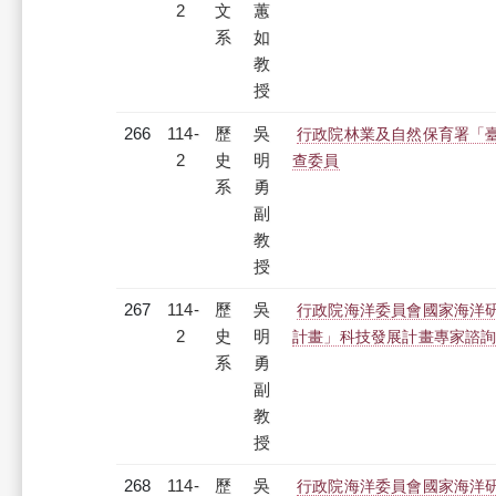
2
文
蕙
系
如
教
授
266
114-
歷
吳
行政院林業及自然保育署「
2
史
明
查委員
系
勇
副
教
授
267
114-
歷
吳
行政院海洋委員會國家海洋研
2
史
明
計畫」科技發展計畫專家諮
系
勇
副
教
授
268
114-
歷
吳
行政院海洋委員會國家海洋研