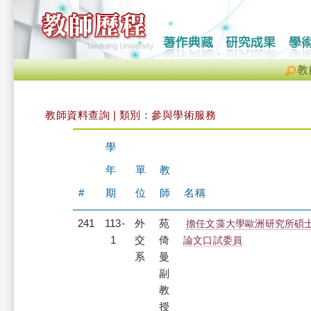
教
教師資料查詢 | 類別：參與學術服務
學
年
單
教
#
期
位
師
名稱
241
113-
外
苑
擔任文藻大學歐洲研究所碩
1
交
倚
論文口試委員
系
曼
副
教
授