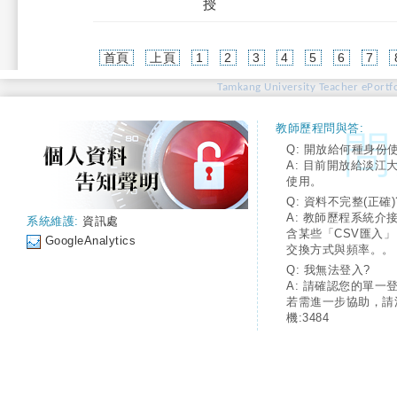
授
首頁
上頁
1
2
3
4
5
6
7
Tamkang University Teacher ePortfo
教師歷程問與答:
Q: 開放給何種身份
A: 目前開放給淡江
使用。
Q: 資料不完整(正確)
A: 教師歷程系統介
系統維護:
資訊處
含某些「CSV匯入
GoogleAnalytics
交換方式與頻率。。
Q: 我無法登入?
A: 請確認您的單一
若需進一步協助，請
機:3484