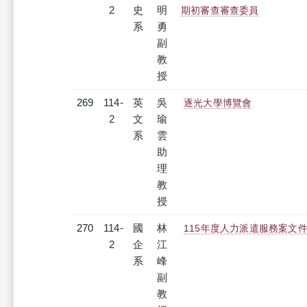
2
史
明
期初審查審查委員
系
勇
副
教
授
269
114-
英
吳
逐光大學博覽會
2
文
瑜
系
雲
助
理
教
授
270
114-
國
林
115年度人力派遣服務案文
2
企
江
系
峰
副
教