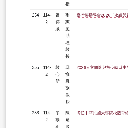
授
254
114-
資
張
臺灣傳播學會2026「永續
2
傳
惠
系
嵐
助
理
教
授
255
114-
教
邱
2026人文關懷與數位轉型
2
心
惟
所
真
副
教
授
256
114-
學
陳
擔任中華民國大專院校體育總
2
動
逸
組
政