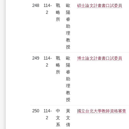
248
114-
戰
歐
碩士論文計畫書口試委員
2
略
陽
所
睿
助
理
教
授
249
114-
戰
歐
博士論文計畫書口試委員
2
略
陽
所
睿
助
理
教
授
250
114-
中
黃
國立台北大學教師資格審查
2
文
文
系
倩