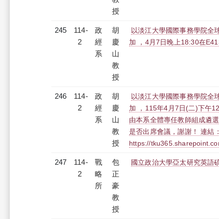
授
245
114-
政
胡
以淡江大學國際事務學院全
2
經
慶
加 ，4月7日晚上18:30
系
山
教
授
246
114-
政
胡
以淡江大學國際事務學院全
2
經
慶
加 ，115年4月7日(二)下
系
山
由本系全體專任教師組成遴選
教
是否出席會議，謝謝！ 連結
授
https://tku365.sharepoint
247
114-
戰
包
國立政治大學亞太研究英語
2
略
正
所
豪
教
授