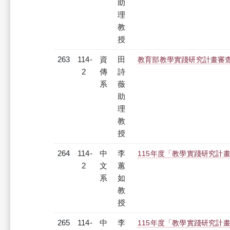
助
理
教
授
263
114-
資
田
教育部教學實踐研究計畫審
2
傳
詩
系
薇
助
理
教
授
264
114-
中
李
115年度「教學實踐研究計
2
文
蕙
系
如
教
授
265
114-
中
李
115年度「教學實踐研究計