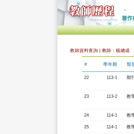
教師資料查詢 | 教師：楊總成
#
學年期
類
22
113-1
期
23
113-2
教
24
114-1
教
25
114-1
教