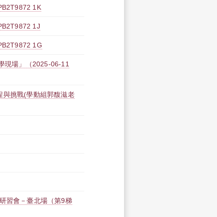
T9872 1K
T9872 1J
T9872 1G
場」（2025-06-11
程與挑戰(學動組郭馥滋老
修研習會－臺北場（第9梯