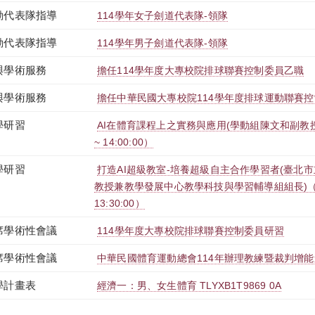
動代表隊指導
114學年女子劍道代表隊-領隊
動代表隊指導
114學年男子劍道代表隊-領隊
與學術服務
擔任114學年度大專校院排球聯賽控制委員乙職
與學術服務
擔任中華民國大專校院114學年度排球運動聯賽
學研習
AI在體育課程上之實務與應用(學動組陳文和副教授)（202
~ 14:00:00）
學研習
打造AI超級教室-培養超級自主合作學習者(臺北
教授兼教學發展中心教學科技與學習輔導組組長)（2025-0
13:30:00）
席學術性會議
114學年度大專校院排球聯賽控制委員研習
席學術性會議
中華民國體育運動總會114年辦理教練暨裁判增
學計畫表
經濟一：男、女生體育 TLYXB1T9869 0A