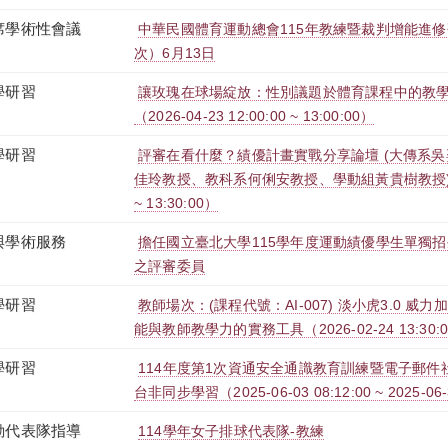
席學術性會議
中華民國體育運動總會115年教練暨裁判增能進
次）6月13日
學研習
讓玫瑰在球場綻放：性別議題於體育課程中的教學
（2026-04-23 12:00:00 ~ 13:00:00）
學研習
評審在看什麼？績優計畫實戰分享論壇 (大傳系
佳玲教授、教科系何俐安教授、學動組黃貴樹教授)（2026
~ 13:30:00）
與學術服務
擔任國立臺北大學115學年度運動績優學生單獨招
之評審委員
學研習
教師場次：(課程代號：AI-007) 淡小虎3.0 威
能與教師教學力的實務工具（2026-02-24 13:30:00 
學研習
114年度第1次資通安全通識教育訓練暨電子郵件社交
台非同步學習（2025-06-03 08:12:00 ~ 2025-06-
動代表隊指導
114學年女子排球代表隊-教練