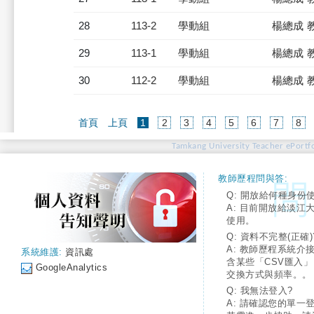
28
113-2
學動組
楊總成 
29
113-1
學動組
楊總成 
30
112-2
學動組
楊總成 
(current)
首頁
上頁
1
2
3
4
5
6
7
8
Tamkang University Teacher ePortfo
教師歷程問與答:
Q: 開放給何種身份
A: 目前開放給淡江
使用。
Q: 資料不完整(正確)
A: 教師歷程系統介
系統維護:
資訊處
含某些「CSV匯入
GoogleAnalytics
交換方式與頻率。。
Q: 我無法登入?
A: 請確認您的單一