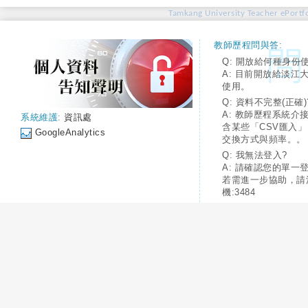
Tamkang University Teacher ePortfo
教師歷程問與答:
Q: 開放給何種身份
A: 目前開放給淡江
使用。
Q: 資料不完整(正確)
A: 教師歷程系統介
系統維護:
資訊處
含某些「CSV匯入
GoogleAnalytics
交換方式與頻率。。
Q: 我無法登入?
A: 請確認您的單一
若需進一步協助，請
機:3484