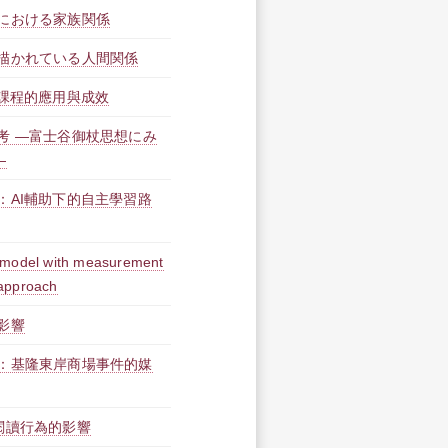
における家族関係
描かれている人間関係
作課程的應用與成效
考 ―富士谷御杖思想にみ
―
：AI輔助下的自主學習路
T model with measurement
 approach
影響
：基隆東岸商場事件的媒
閱讀行為的影響