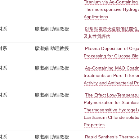
Titanium via Ag-Containin
Thermoresponsive Hydrogel
Applications
材系
廖淑娟 助理教授
以常壓電漿快速製備抗菌性
及其性質評估
材系
廖淑娟 助理教授
Plasma Deposition of Orga
Processing for Glucose Bio
材系
廖淑娟 助理教授
Ag-Containing MAO Coatin
treatments on Pure Ti for e
Activity and Antibacterial P
材系
廖淑娟 助理教授
The Effect Low-Temperatu
Polymerization for Stainles
Thermosensitive Hydrogel 
Lanthanum Chloride solution
Properties
材系
廖淑娟 助理教授
Rapid Synthesis Thermo-se