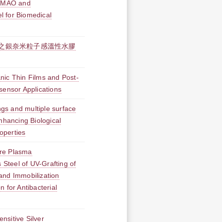
g MAO and
 for Biomedical
之銀奈米粒子感溫性水膠
nic Thin Films and Post-
sensor Applications
gs and multiple surface
nhancing Biological
roperties
re Plasma
s Steel of UV-Grafting of
and Immobilization
 for Antibacterial
nsitive Silver