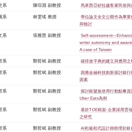
史系
陳琮淵 副教授
馬來西亞砂拉越客家民俗與
圖系
林雯瑤 教授
學位論文全文公開作為畢業
與檢討
文系
張雅慧 副教授
Self-assessment—Enhancin
writer autonomy and awaren
A case of Taiwan
管系
鄭哲斌 副教授
碳排放字典的建立與應用之
管系
鄭哲斌 副教授
因應金融科技創新探討銀行
因素
管系
鄭哲斌 副教授
探討銀髮族使用行動點餐資
Uber Eats為例
管系
鄭哲斌 副教授
基於TOE框架-企業採用雲
之研究
管系
鄭哲斌 副教授
AI初級程式設計師助理於銀