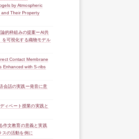
ogels by Atmospheric
 and Their Property
理論的枠組みの提案ーAI共
」を可視化する織物モデル
Direct Contact Membrane
s Enhanced with S-ribs
語会話の実践ー発音に意
本語ディベート授業の実践と
ける作文教育の意義と実践
ラスの活動を例に