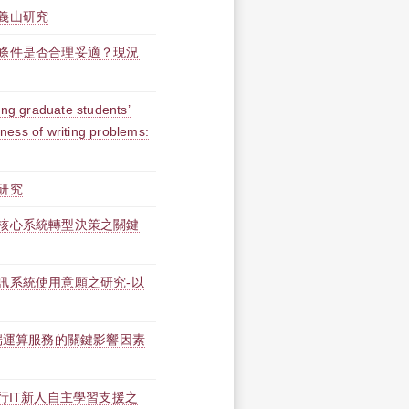
義山研究
條件是否合理妥適？現況
g graduate students’
ess of writing problems:
研究
核心系統轉型決策之關鍵
訊系統使用意願之研究-以
端運算服務的關鍵影響因素
行IT新人自主學習支援之