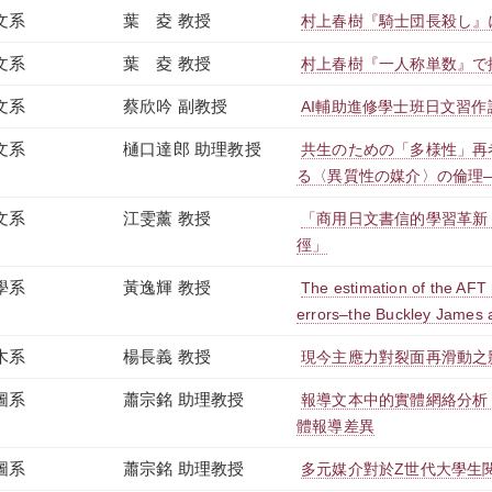
文系
葉 夌 教授
村上春樹『騎士団長殺し』
文系
葉 夌 教授
村上春樹『一人称単数』で
文系
蔡欣吟 副教授
AI輔助進修學士班日文習
文系
樋口達郎 助理教授
共生のための「多様性」再
る〈異質性の媒介〉の倫理
文系
江雯薰 教授
「商用日文書信的學習革新
徑」
學系
黃逸輝 教授
The estimation of the AF
errors–the Buckley James
木系
楊長義 教授
現今主應力對裂面再滑動之
圖系
蕭宗銘 助理教授
報導文本中的實體網絡分析
體報導差異
圖系
蕭宗銘 助理教授
多元媒介對於Z世代大學生