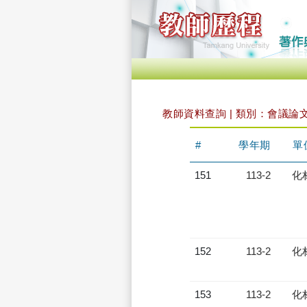
教師資料查詢 | 類別：會議論
#
學年期
單
151
113-2
化
152
113-2
化
153
113-2
化