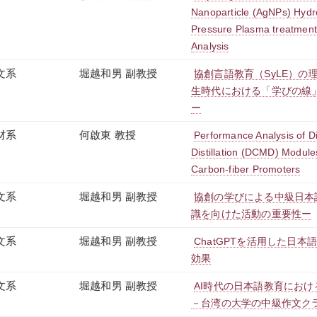
Nanoparticle (AgNPs) Hydr
Pressure Plasma treatment
Analysis
文系
堀越和男 副教授
協創言語教育（SyLE）の
生時代における「学びの線
ー
材系
何啟東 教授
Performance Analysis of 
Distillation (DCMD) Module
Carbon-fiber Promoters
文系
堀越和男 副教授
協創の学びによる中級日本
識を向けた活動の重要性ー
文系
堀越和男 副教授
ChatGPTを活用した日
効果
文系
堀越和男 副教授
AI時代の日本語教育にお
－台湾の大学の中級作文ク