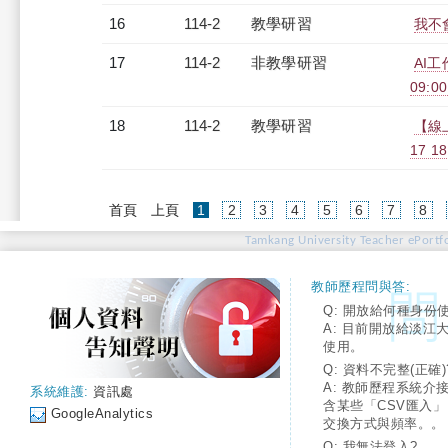
16
114-2
教學研習
我不會
17
114-2
非教學研習
AI工
09:00
18
114-2
教學研習
【線
17 18
(current)
首頁
上頁
1
2
3
4
5
6
7
8
Tamkang University Teacher ePortfo
教師歷程問與答:
Q: 開放給何種身份
A: 目前開放給淡江
使用。
Q: 資料不完整(正確)
A: 教師歷程系統介
系統維護:
資訊處
含某些「CSV匯入
GoogleAnalytics
交換方式與頻率。。
Q: 我無法登入?