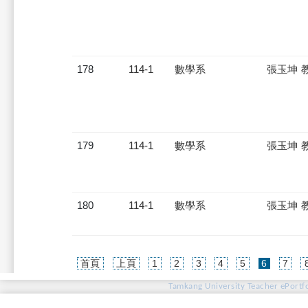
178
114-1
數學系
張玉坤 
179
114-1
數學系
張玉坤 
180
114-1
數學系
張玉坤 
(current)
首頁
上頁
1
2
3
4
5
6
7
Tamkang University Teacher ePortfo