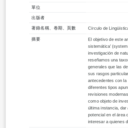
單位
出版者
著錄名稱、卷期、頁數
Círculo de Lingüísti
摘要
El objetivo de este 
sistemática’ (system
investigación de natu
reseñamos una taxono
generales que las de
sus rasgos particular
antecedentes con la 
diferentes tipos apu
revisiones modernas.
como objeto de inves
última instancia, d
potencial en el área
interesar a quienes d