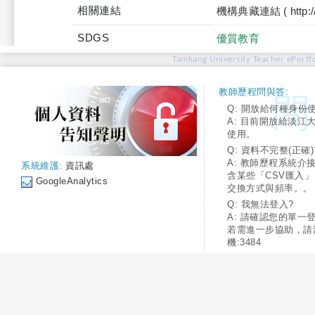
相關連結
機構典藏連結 ( http://tku
SDGS
優質教育
Tamkang University Teacher ePortfo
教師歷程問與答:
Q: 開放給何種身份
A: 目前開放給淡江
使用。
Q: 資料不完整(正確)
A: 教師歷程系統介
系統維護:
資訊處
含某些「CSV匯入
GoogleAnalytics
交換方式與頻率。。
Q: 我無法登入?
A: 請確認您的單一
若需進一步協助，請
機:3484