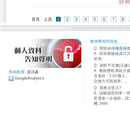
13:3
(current)
首頁
上頁
1
2
3
4
5
6
7
8
Tamkang University Teacher ePortfo
教師歷程問與答:
Q: 開放給何種身份
A: 目前開放給淡江
使用。
Q: 資料不完整(正確)
A: 教師歷程系統介
系統維護:
資訊處
含某些「CSV匯入
GoogleAnalytics
交換方式與頻率。。
Q: 我無法登入?
A: 請確認您的單一
若需進一步協助，請
機:3484