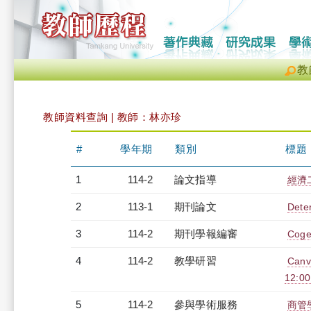
教
教師資料查詢 | 教師：林亦珍
#
學年期
類別
標題
1
114-2
論文指導
經濟
2
113-1
期刊論文
Deter
3
114-2
期刊學報編審
Coge
4
114-2
教學研習
Can
12:00
5
114-2
參與學術服務
商管