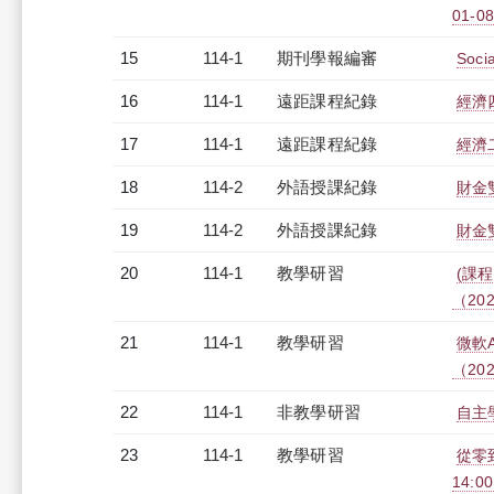
01-08
15
114-1
期刊學報編審
Socia
16
114-1
遠距課程紀錄
經濟
17
114-1
遠距課程紀錄
經濟二
18
114-2
外語授課紀錄
財金雙
19
114-2
外語授課紀錄
財金雙
20
114-1
教學研習
(課程
（2025
21
114-1
教學研習
微軟AI
（2025
22
114-1
非教學研習
自主學
23
114-1
教學研習
從零到
14:0