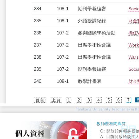
234
108-1
期刊學報編審
Socia
235
108-1
外語授課紀錄
財金
236
107-2
參與國際學術活動
擔任Wa
237
107-2
出席學術性會議
Work
238
107-2
出席學術性會議
Wars
239
107-2
期刊學報編審
Socia
240
108-1
教學計畫表
財金
首頁
上頁
1
2
3
4
5
6
7
Tamkang University Teacher ePortfo
教師歷程問與答:
Q: 開放給何種身份
A: 目前開放給淡江