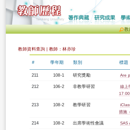
教
教師資料查詢 | 教師：林亦珍
#
學年期
類別
標題
211
108-1
研究獎勵
Are p
212
106-2
非教學研習
線上學
17:0
213
108-2
教學研習
iC
措施（2
214
108-2
出席學術性會議
SAS