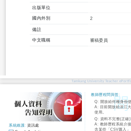
出版單位
國內外別
2
備註
中文職稱
審稿委員
Tamkang University Teacher ePortfo
教師歷程問與答:
Q: 開放給何種身份
A: 目前開放給淡江
使用。
Q: 資料不完整(正確)
A: 教師歷程系統介
系統維護:
資訊處
含某些「CSV匯入