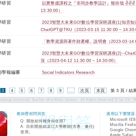
學研習
以實整虛課程之『非同步教學設計』報你哉 ✌✌✌（2023-
13:30:00）
學研習
2023智慧大未來GO!數位學習深耕講座(1)知否知
ChatGPT@TKU（2023-03-15 11:30:00 ~ 14:30
學研習
「教學資源與著作財產權」說明會（2023-03-14 09:00
學研習
2023智慧大未來GO!數位學習深耕講座(2)--Ch
況（2023-04-12 11:30:00 ~ 14:30:00）
刊學報編審
Social Indicators Research
(current)
3
4
5
6
7
8
9
...
次頁
末頁
第 3 頁 / 結
amkang University Teacher ePortfolio System - All Rights Reserved © by OIS, T
教師歷程問與答:
適用以下瀏覽器
Microsoft IE8
Q: 開放給何種身份使用?
Mozilla Firef
A: 目前開放給淡江大學教師(含專、兼任)
Google Chro
使用。
Apple Safari