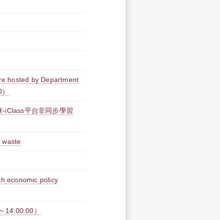
re hosted by Department
00）
iClass平台非同步學習
d waste
th economic policy
 14:00:00）