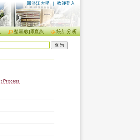
回淡江大學
|
教師登入
詢
歷屆教師查詢
統計分析
t Process