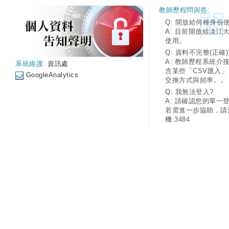
教師歷程問與答:
Q: 開放給何種身份
A: 目前開放給淡江
使用。
Q: 資料不完整(正確)
A: 教師歷程系統介
系統維護:
資訊處
含某些「CSV匯入
GoogleAnalytics
交換方式與頻率。。
Q: 我無法登入?
A: 請確認您的單一
若需進一步協助，請
機:3484