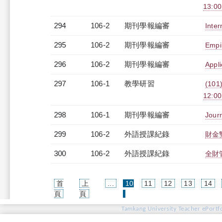
13:0
294
106-2
期刊學報編審
Inte
295
106-2
期刊學報編審
Empi
296
106-2
期刊學報編審
Appl
297
106-1
教學研習
(101
12:0
298
106-1
期刊學報編審
Jour
299
106-2
外語授課紀錄
財金雙
300
106-2
外語授課紀錄
全財管
首
上
...
10
11
12
13
14
(current)
頁
頁
Tamkang University Teacher ePortfo