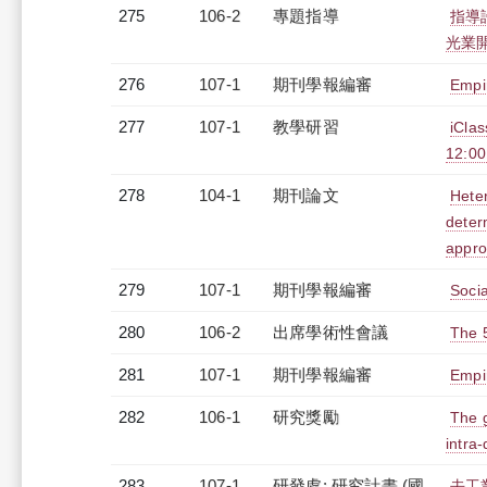
275
106-2
專題指導
指導
光業開
276
107-1
期刊學報編審
Empi
277
107-1
教學研習
iCl
12:0
278
104-1
期刊論文
Heter
determ
appr
279
107-1
期刊學報編審
Socia
280
106-2
出席學術性會議
The 
281
107-1
期刊學報編審
Empi
282
106-1
研究獎勵
The g
intra-
283
107-1
研發處: 研究計畫 (國
去工