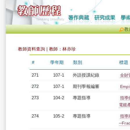
教
教師資料查詢 | 教師：林亦珍
#
學年期
類別
標題
271
107-1
外語授課紀錄
全財管
272
107-1
期刊學報編審
Empi
273
104-2
專題指導
指導
電鍍
274
105-2
專題指導
指導
─Frac