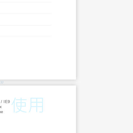
KU
:
 / IE9
ox
me