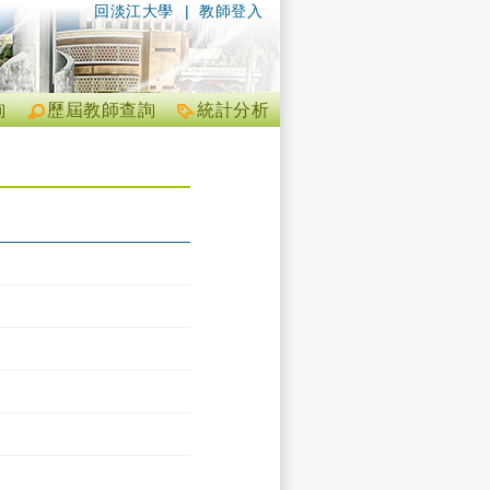
回淡江大學
|
教師登入
詢
歷屆教師查詢
統計分析