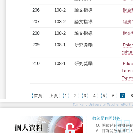
206
108-2
論文指導
財金
207
108-2
論文指導
經濟
208
108-2
論文指導
財金
209
108-1
研究獎勵
Polar
cultur
210
108-1
研究獎勵
Educa
Laten
Type
(cur
首頁
上頁
1
2
3
4
5
6
7
Tamkang University Teacher ePortfo
教師歷程問與答:
Q: 開放給何種身份
A: 目前開放給淡江