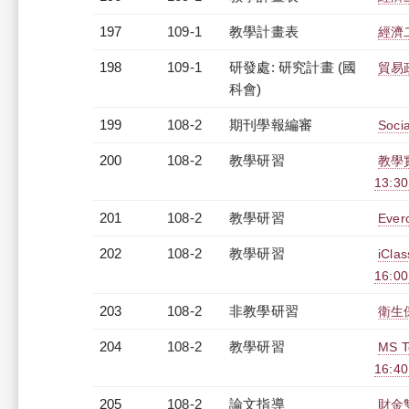
197
109-1
教學計畫表
經濟二
198
109-1
研發處: 研究計畫 (國
貿易
科會)
199
108-2
期刊學報編審
Socia
200
108-2
教學研習
教學實
13:3
201
108-2
教學研習
Eve
202
108-2
教學研習
iCl
16:0
203
108-2
非教學研習
衛生保
204
108-2
教學研習
MS T
16:4
205
108-2
論文指導
財金