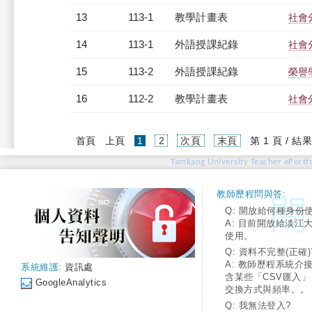
13
113-1
教學計畫表
社會分
14
113-1
外語授課紀錄
社會分
15
113-2
外語授課紀錄
榮譽學
16
112-2
教學計畫表
社會分
(current)
首頁
上頁
1
2
次頁
末頁
第 1 頁 / 結果
Tamkang University Teacher ePortfo
教師歷程問與答:
Q: 開放給何種身份
A: 目前開放給淡江
使用。
Q: 資料不完整(正確)
A: 教師歷程系統介
系統維護:
資訊處
含某些「CSV匯入
GoogleAnalytics
交換方式與頻率。。
Q: 我無法登入?