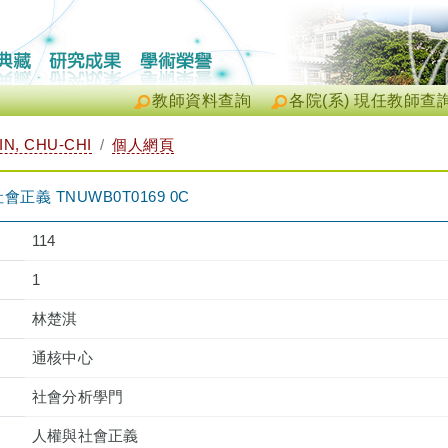
教師資料查詢
各院(系) 現任教師查
N, CHU-CHI
個人網頁
義 TNUWB0T0169 0C
114
1
林楚淇
通核中心
社會分析學門
人權與社會正義