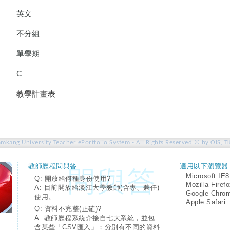
英文
不分組
單學期
C
教學計畫表
amkang University Teacher ePortfolio System - All Rights Reserved © by OIS, T
教師歷程問與答:
適用以下瀏覽器
Microsoft IE8
Q: 開放給何種身份使用?
Mozilla Firef
A: 目前開放給淡江大學教師(含專、兼任)
Google Chro
使用。
Apple Safari
Q: 資料不完整(正確)?
A: 教師歷程系統介接自七大系統，並包
含某些「CSV匯入」；分別有不同的資料