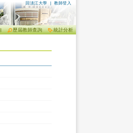
回淡江大學
|
教師登入
詢
歷屆教師查詢
統計分析