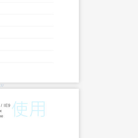
KU
:
 / IE9
ox
me