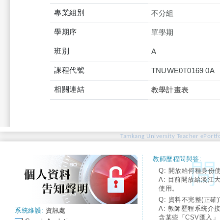
專業組別
不分組
學期序
單學期
班別
A
課程代號
TNUWE0T0169 0A
相關連結
教學計畫表
Tamkang University Teacher ePortfo
教師歷程問與答:
Q: 開放給何種身份
A: 目前開放給淡江
使用。
Q: 資料不完整(正確)
A: 教師歷程系統介
系統維護:
資訊處
含某些「CSV匯入