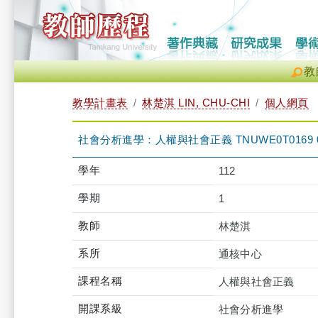
教
教學計畫表
林楚淇 LIN, CHU-CHI
個人網頁
社會分析進學：人權與社會正義 TNUWE0T0169 
學年
112
學期
1
教師
林楚淇
系所
通核中心
課程名稱
人權與社會正義
開課系級
社會分析進學