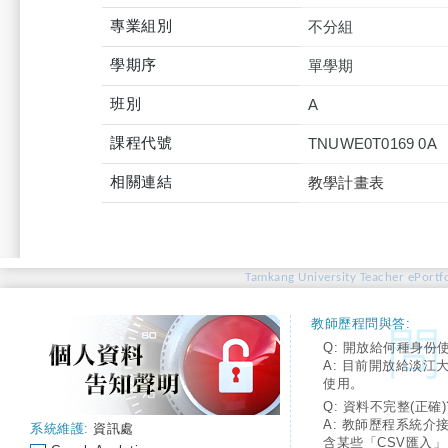
專業組別
不分組
學期序
單學期
班別
A
課程代號
TNUWE0T0169 0A
相關連結
教學計畫表
Tamkang University Teacher ePortfo
教師歷程問與答:
Q: 開放給何種身份
A: 目前開放給淡江
使用。
Q: 資料不完整(正確)
A: 教師歷程系統介
系統維護:
資訊處
含某些「CSV匯入