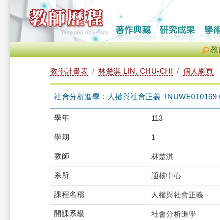
教
教學計畫表
林楚淇 LIN, CHU-CHI
個人網頁
社會分析進學：人權與社會正義 TNUWE0T0169 
學年
113
學期
1
教師
林楚淇
系所
通核中心
課程名稱
人權與社會正義
開課系級
社會分析進學