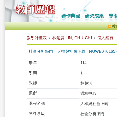
教
教學計畫表
林楚淇 LIN, CHU-CHI
個人網頁
社會分析學門：人權與社會正義 TNUWB0T0169 
學年
114
學期
1
教師
林楚淇
系所
通核中心
課程名稱
人權與社會正義
開課系級
社會分析學門