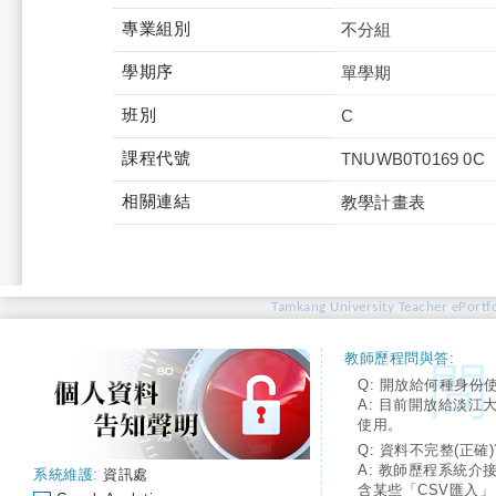
專業組別
不分組
學期序
單學期
班別
C
課程代號
TNUWB0T0169 0C
相關連結
教學計畫表
Tamkang University Teacher ePortfo
教師歷程問與答:
Q: 開放給何種身份
A: 目前開放給淡江
使用。
Q: 資料不完整(正確)
A: 教師歷程系統介
系統維護:
資訊處
含某些「CSV匯入