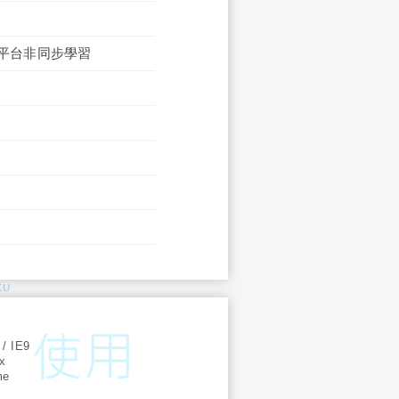
ss平台非同步學習
KU
:
 / IE9
ox
me