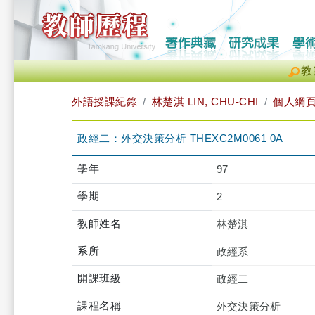
教
外語授課紀錄
林楚淇 LIN, CHU-CHI
個人網
政經二：外交決策分析 THEXC2M0061 0A
學年
97
學期
2
教師姓名
林楚淇
系所
政經系
開課班級
政經二
課程名稱
外交決策分析