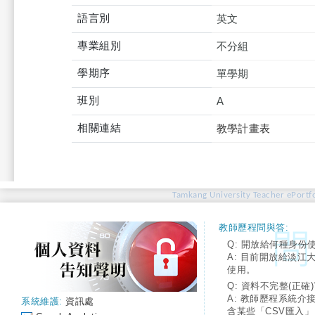
語言別
英文
專業組別
不分組
學期序
單學期
班別
A
相關連結
教學計畫表
Tamkang University Teacher ePortfo
教師歷程問與答:
Q: 開放給何種身份
A: 目前開放給淡江
使用。
Q: 資料不完整(正確)
A: 教師歷程系統介
系統維護:
資訊處
含某些「CSV匯入