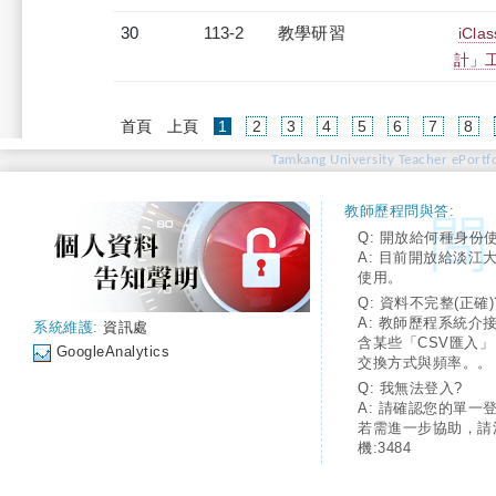
30
113-2
教學研習
iC
計」工作
(current)
首頁
上頁
1
2
3
4
5
6
7
8
Tamkang University Teacher ePortfo
教師歷程問與答:
Q: 開放給何種身份
A: 目前開放給淡江
使用。
Q: 資料不完整(正確)
A: 教師歷程系統介
系統維護:
資訊處
含某些「CSV匯入
GoogleAnalytics
交換方式與頻率。。
Q: 我無法登入?
A: 請確認您的單一
若需進一步協助，請
機:3484