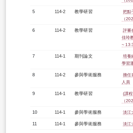
（2026
5
114-2
教學研習
把點
（2026
6
114-2
教學研習
評審
佳玲教
~ 13
7
114-1
期刊論文
培養
學習
8
114-2
參與學術服務
擔任
人員
9
114-1
教學研習
(課程
（2026
10
114-1
參與學術服務
淡江
11
114-1
參與學術服務
淡江