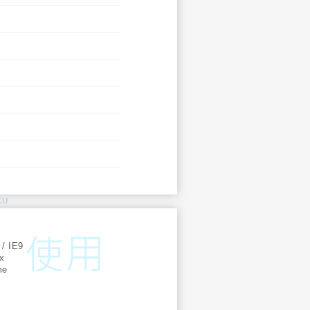
KU
:
 / IE9
ox
me