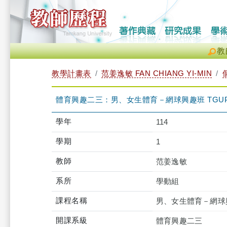
教
教學計畫表
范姜逸敏 FAN CHIANG YI-MIN
體育興趣二三：男、女生體育－網球興趣班 TGUPB2
學年
114
學期
1
教師
范姜逸敏
系所
學動組
課程名稱
男、女生體育－網球
開課系級
體育興趣二三