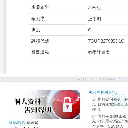
專業組別
不分組
學期序
上學期
班別
G
課程代號
TGUPB2T9883 1G
相關連結
教學計畫表
Tamkang University Teacher ePortfo
教師歷程問與答:
Q: 開放給何種身份
A: 目前開放給淡江
使用。
Q: 資料不完整(正確)
A: 教師歷程系統介
系統維護:
資訊處
含某些「CSV匯入