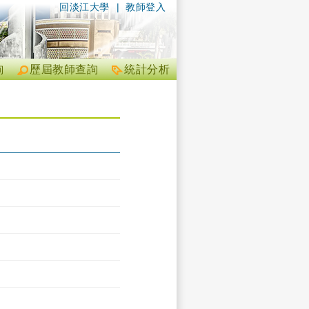
回淡江大學
|
教師登入
詢
歷屆教師查詢
統計分析