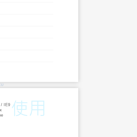
KU
:
 / IE9
ox
me