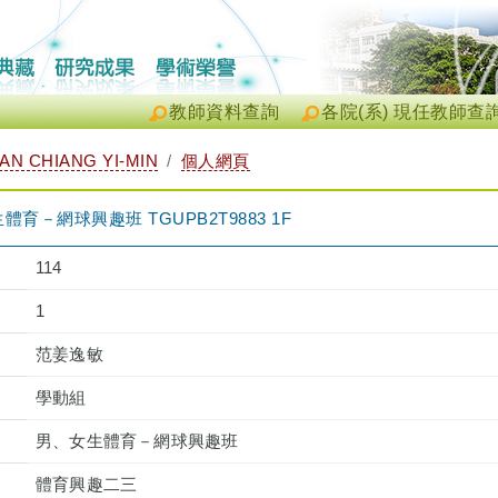
教師資料查詢
各院(系) 現任教師查
N CHIANG YI-MIN
個人網頁
－網球興趣班 TGUPB2T9883 1F
114
1
范姜逸敏
學動組
男、女生體育－網球興趣班
體育興趣二三