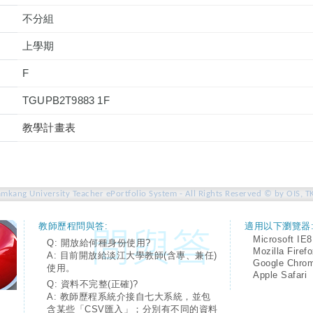
不分組
上學期
F
TGUPB2T9883 1F
教學計畫表
amkang University Teacher ePortfolio System - All Rights Reserved © by OIS, T
教師歷程問與答:
適用以下瀏覽器
Microsoft IE8
Q: 開放給何種身份使用?
Mozilla Firef
A: 目前開放給淡江大學教師(含專、兼任)
Google Chro
使用。
Apple Safari
Q: 資料不完整(正確)?
A: 教師歷程系統介接自七大系統，並包
含某些「CSV匯入」；分別有不同的資料