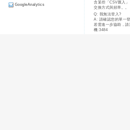
含某些「CSV匯入
GoogleAnalytics
交換方式與頻率。。
Q: 我無法登入?
A: 請確認您的單一
若需進一步協助，請
機:3484