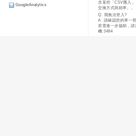
含某些「CSV匯入
GoogleAnalytics
交換方式與頻率。。
Q: 我無法登入?
A: 請確認您的單一
若需進一步協助，請
機:3484