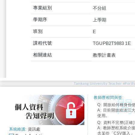
專業組別
不分組
學期序
上學期
班別
E
課程代號
TGUPB2T9883 1E
相關連結
教學計畫表
Tamkang University Teacher ePortfo
教師歷程問與答:
Q: 開放給何種身份
A: 目前開放給淡江
使用。
Q: 資料不完整(正確)
A: 教師歷程系統介
系統維護:
資訊處
含某些「CSV匯入