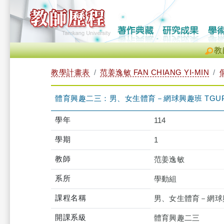
教
教學計畫表
范姜逸敏 FAN CHIANG YI-MIN
體育興趣二三：男、女生體育－網球興趣班 TGUPB2
學年
114
學期
1
教師
范姜逸敏
系所
學動組
課程名稱
男、女生體育－網球
開課系級
體育興趣二三