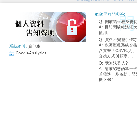
Tamkang University Teacher ePortfo
教師歷程問與答:
Q: 開放給何種身份
A: 目前開放給淡江
使用。
Q: 資料不完整(正確)
A: 教師歷程系統介
系統維護:
資訊處
含某些「CSV匯入
GoogleAnalytics
交換方式與頻率。。
Q: 我無法登入?
A: 請確認您的單一
若需進一步協助，請
機:3484