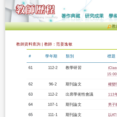
教
教師資料查詢 | 教師：范姜逸敏
#
學年期
類別
標題
61
112-2
教學研習
iCl
15:0
62
96-2
期刊論文
權變
63
112-2
出席學術性會議
11
64
107-1
期刊論文
男子
65
111-1
期刊論文
以A