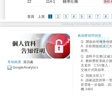
22
114-1
輔導社團
微軟
(current)
首頁
上頁
1
2
3
4
5
6
7
8
Tamkang University Teacher ePortfo
教師歷程問與答:
Q: 開放給何種身份
A: 目前開放給淡江
使用。
Q: 資料不完整(正確)
A: 教師歷程系統介
系統維護:
資訊處
含某些「CSV匯入
GoogleAnalytics
交換方式與頻率。。
Q: 我無法登入?
A: 請確認您的單一
若需進一步協助，請
機:3484