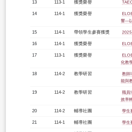
13
113-1
獲獎榮譽
TAE
14
114-1
獲獎榮譽
EL
響—
15
114-1
帶領學生參賽獲獎
20
16
114-1
獲獎榮譽
EL
17
113-1
獲獎榮譽
EL
化教
18
114-2
教學研習
教師場
能與教師
19
114-2
教學研習
職員場
效率轉型
20
114-2
輔導社團
學生
21
114-1
輔導社團
學生