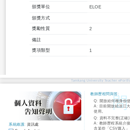
頒獎單位
ELOE
頒獎方式
獎勵性質
2
備註
獎項類型
1
Tamkang University Teacher ePortfo
教師歷程問與答:
Q: 開放給何種身份
A: 目前開放給淡江
使用。
Q: 資料不完整(正確)
A: 教師歷程系統介
系統維護:
資訊處
含某些「CSV匯入