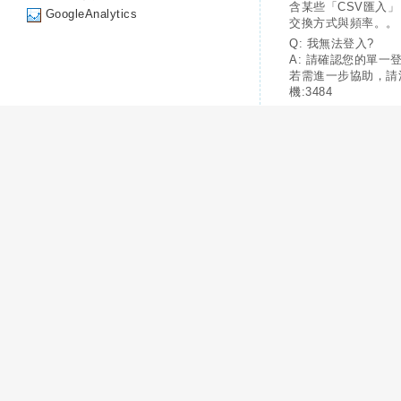
含某些「CSV匯入
GoogleAnalytics
交換方式與頻率。。
Q: 我無法登入?
A: 請確認您的單一
若需進一步協助，請
機:3484