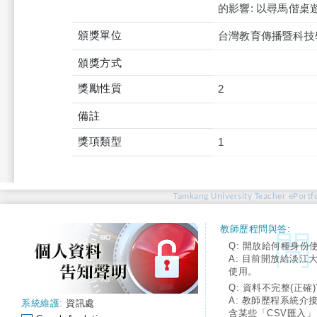
的影響: 以尋馬偕桌
頒獎單位
台灣教育傳播暨科技學
頒獎方式
獎勵性質
2
備註
獎項類型
1
Tamkang University Teacher ePortfo
教師歷程問與答:
Q: 開放給何種身份
A: 目前開放給淡江
使用。
Q: 資料不完整(正確)
A: 教師歷程系統介
系統維護:
資訊處
含某些「CSV匯入