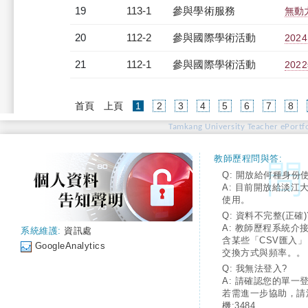
19
113-1
參與學術服務
無動
20
112-2
參與國際學術活動
20
21
112-1
參與國際學術活動
20
(current)
首頁
上頁
1
2
3
4
5
6
7
8
Tamkang University Teacher ePortfo
教師歷程問與答:
Q: 開放給何種身份
A: 目前開放給淡江
使用。
Q: 資料不完整(正確)
A: 教師歷程系統介
系統維護:
資訊處
含某些「CSV匯入
GoogleAnalytics
交換方式與頻率。。
Q: 我無法登入?
A: 請確認您的單一
若需進一步協助，請
機:3484