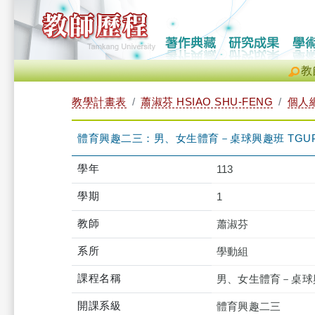
教
教學計畫表
蕭淑芬 HSIAO SHU-FENG
個人
體育興趣二三：男、女生體育－桌球興趣班 TGUPB2T
學年
113
學期
1
教師
蕭淑芬
系所
學動組
課程名稱
男、女生體育－桌球
開課系級
體育興趣二三