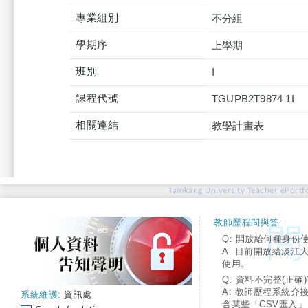
專業組別
不分組
學期序
上學期
班別
I
課程代號
TGUPB2T9874 1I
相關連結
教學計畫表
Tamkang University Teacher ePortfo
教師歷程問與答:
Q: 開放給何種身份
A: 目前開放給淡江
使用。
Q: 資料不完整(正確)
A: 教師歷程系統介
系統維護:
資訊處
含某些「CSV匯入