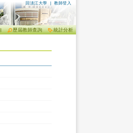
回淡江大學
|
教師登入
詢
歷屆教師查詢
統計分析