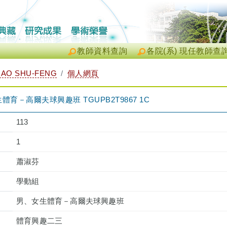
教師資料查詢
各院(系) 現任教師查
AO SHU-FENG
個人網頁
育－高爾夫球興趣班 TGUPB2T9867 1C
113
1
蕭淑芬
學動組
男、女生體育－高爾夫球興趣班
體育興趣二三