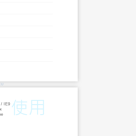
KU
:
 / IE9
ox
me