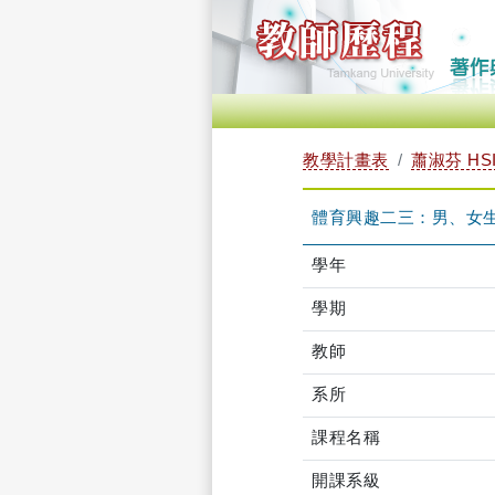
教學計畫表
蕭淑芬 HSI
體育興趣二三：男、女生體
學年
學期
教師
系所
課程名稱
開課系級