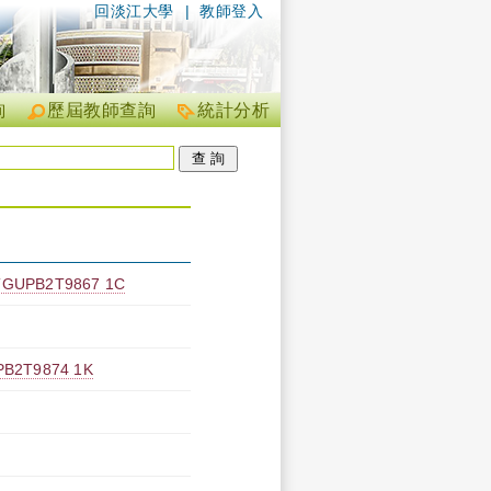
回淡江大學
|
教師登入
詢
歷屆教師查詢
統計分析
B2T9867 1C
T9874 1K