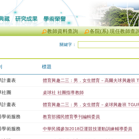
教師資料查詢
各院(系) 現任教師查
關鍵字：
別
標題
學計畫表
體育興趣二三：男．女生體育－高爾夫球興趣班 TGUP
導社團
桌球社 社團指導教師
學計畫表
體育興趣二三：男．女生體育－桌球興趣班 TGUPB2
與學術服務
教育部國民體育季刊編輯委員
與學術服務
中華民國參加2018亞運競技運動訓練輔導委員