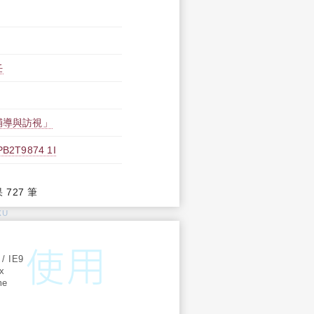
任
輔導與訪視」
9874 1I
果 727 筆
KU
:
 / IE9
ox
me