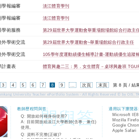
刊學報編審
淡江體育學刊
刊學報編審
淡江體育學刊
與學術服務
第29屆世界大學運動會舉重場館場館綜合行政主
校外學術交流
第29屆世界大學運動會~舉重場館綜合行政主任
校外學術交流
105學年度運動績優生輔導計畫-運動績優生追蹤
學計畫表
體育興趣二三：男．女生體育－桌球興趣班 TGUPB2T
(current)
3
4
5
6
7
8
9
...
次頁
末頁
第 8 頁 / 結
amkang University Teacher ePortfolio System - All Rights Reserved © by OIS, T
教師歷程問與答:
適用以下瀏覽器
Microsoft IE8
Q: 開放給何種身份使用?
Mozilla Firef
A: 目前開放給淡江大學教師(含專、兼任)
Google Chro
使用。
Apple Safari
Q: 資料不完整(正確)?