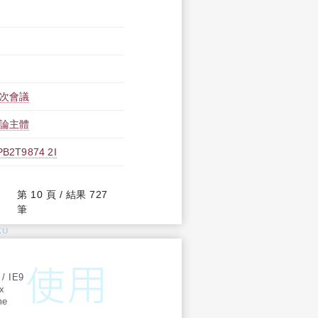
一次會議
析論主體
9874 2I
第 10 頁 / 結果 727
筆
KU
:
 / IE9
ox
me