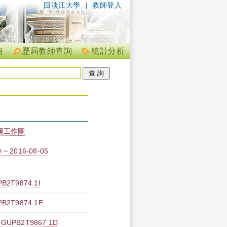
回淡江大學
|
教師登入
詢
歷屆教師查詢
統計分析
援工作團
 2016-08-05
9874 1I
T9874 1E
B2T9867 1D