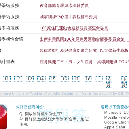
與學術服務
教育部體育署游泳訓輔委員
與學術服務
國家訓練中心選手課程輔導委員
與學術服務
106原住民運動會運動競賽審查會委員
席學術性會議
出席中華民國106年原住民運動會競賽委員會第
書
規律運動行為與健康促進之研究--以大學新生為
學計畫表
體育興趣二三：男．女生體育－桌球興趣班 TGUPB2T
11
12
13
14
15
16
17
18
...
次
末
rent)
頁
頁
amkang University Teacher ePortfolio System - All Rights Reserved © by OIS, T
教師歷程問與答:
適用以下瀏覽器
Microsoft IE8
Q: 開放給何種身份使用?
Mozilla Firef
A: 目前開放給淡江大學教師(含專、兼任)
Google Chro
使用。
Apple Safari