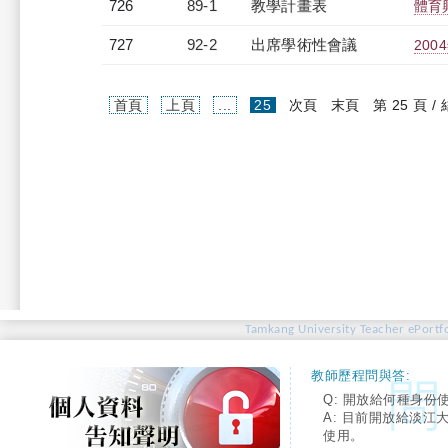
726
89-1
教學計畫表
體育
727
92-2
出席學術性會議
20
(current)
首頁
上頁
...
25
次頁
末頁
第 25 頁 /
Tamkang University Teacher ePortfo
教師歷程問與答:
Q: 開放給何種身份
A: 目前開放給淡江
使用。