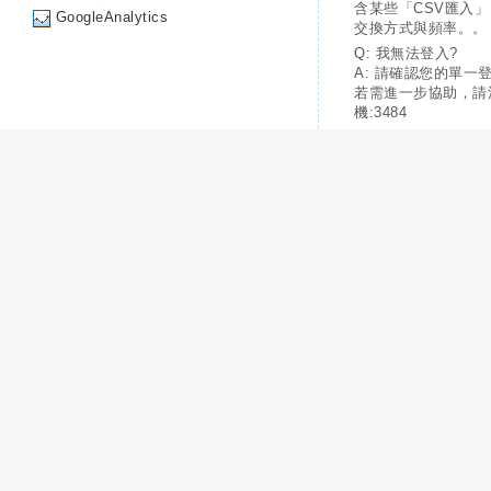
含某些「CSV匯入
GoogleAnalytics
交換方式與頻率。。
Q: 我無法登入?
A: 請確認您的單一
若需進一步協助，請
機:3484