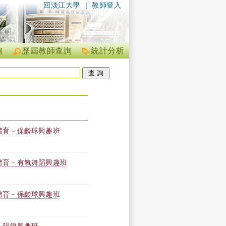
回淡江大學
|
教師登入
詢
歷屆教師查詢
統計分析
體育－保齡球興趣班
體育－有氧舞蹈興趣班
體育－保齡球興趣班