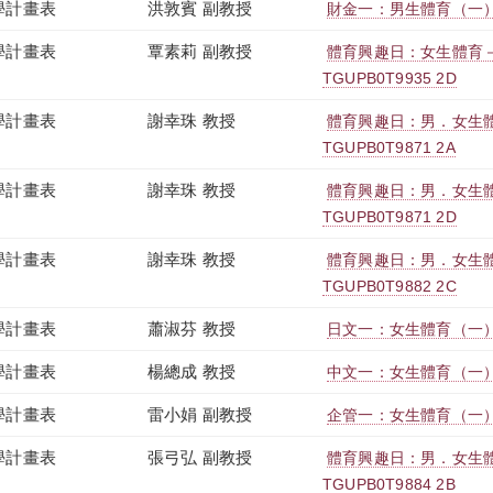
學計畫表
洪敦賓 副教授
財金一：男生體育（一） TB
學計畫表
覃素莉 副教授
體育興趣日：女生體育
TGUPB0T9935 2D
學計畫表
謝幸珠 教授
體育興趣日：男．女生
TGUPB0T9871 2A
學計畫表
謝幸珠 教授
體育興趣日：男．女生
TGUPB0T9871 2D
學計畫表
謝幸珠 教授
體育興趣日：男．女生
TGUPB0T9882 2C
學計畫表
蕭淑芬 教授
日文一：女生體育（一） TF
學計畫表
楊總成 教授
中文一：女生體育（一） TA
學計畫表
雷小娟 副教授
企管一：女生體育（一） TM
學計畫表
張弓弘 副教授
體育興趣日：男．女生
TGUPB0T9884 2B