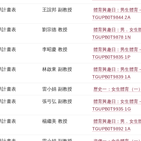
學計畫表
王誼邦 副教授
體育興趣日：男生體育
TGUPB0T9844 2A
學計畫表
劉宗德 教授
體育興趣日：男．女生
TGUPB0T9878 1N
學計畫表
李昭慶 教授
體育興趣日：男生體育
TGUPB0T9835 1P
學計畫表
林啟東 副教授
體育興趣日：男生體育
TGUPB0T9839 1A
學計畫表
雷小娟 副教授
歷史一：女生體育（一） TA
學計畫表
張弓弘 副教授
體育興趣日：女生體育
TGUPB0T9935 1G
學計畫表
楊繼美 教授
體育興趣日：男．女生
TGUPB0T9892 1A
學計畫表
雷小娟 副教授