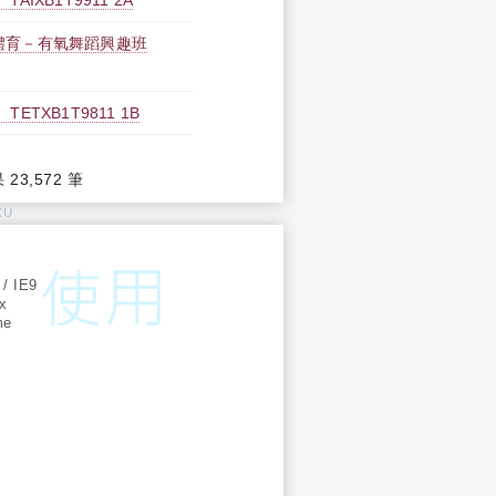
IXB1T9911 2A
體育－有氧舞蹈興趣班
TXB1T9811 1B
 23,572 筆
KU
:
 / IE9
ox
me