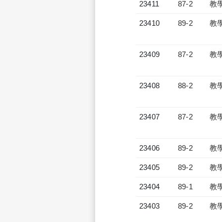
23411
87-2
教
23410
89-2
教
23409
87-2
教
23408
88-2
教
23407
87-2
教
23406
89-2
教
23405
89-2
教
23404
89-1
教
23403
89-2
教