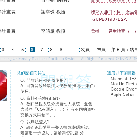
資傳一：女生體育（一） TA
學計畫表
謝幸珠 教授
體育興趣日：男．女生
TGUPB0T9871 2A
學計畫表
李昭慶 教授
電機一：男生體育（一） TE
(current)
3
4
5
6
7
8
9
...
次頁
末頁
第 6 頁 / 結果
amkang University Teacher ePortfolio System - All Rights Reserved © by OIS, T
教師歷程問與答:
適用以下瀏覽器
Microsoft IE8
Q: 開放給何種身份使用?
Mozilla Firef
A: 目前開放給淡江大學教師(含專、兼任)
Google Chro
使用。
Apple Safari
Q: 資料不完整(正確)?
A: 教師歷程系統介接自七大系統，並包
含某些「CSV匯入」；分別有不同的資料
交換方式與頻率。。
Q: 我無法登入?
A: 請確認您的單一登入帳號密碼無誤。
若需進一步協助，請洽詢資訊處 分