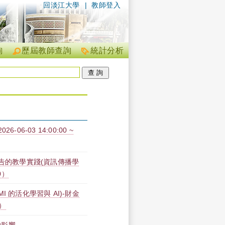
回淡江大學
|
教師登入
詢
歷屆教師查詢
統計分析
06-03 14:00:00 ~
廣告的教學實踐(資訊傳播學
0）
I(EMI 的活化學習與 AI)-財金
0）