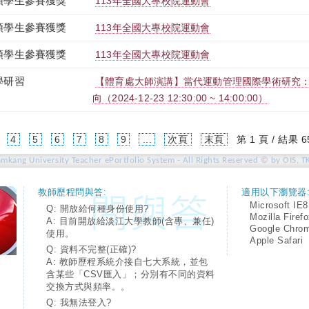
領學生參賽獲獎
113年全國大專校院運動會
領學生參賽獲獎
113年全國大專校院運動會
領學生參賽獲獎
113年全國大專校院運動會
學研習
【體育處大師演講】當代運動管理國際學術研究
向（2024-12-23 12:30:00 ~ 14:00:00）
4
5
6
7
8
9
...
次頁
末頁
第 1 頁 / 結果 6
amkang University Teacher ePortfolio System - All Rights Reserved © by OIS, T
教師歷程問與答:
適用以下瀏覽器
Microsoft IE8
Q: 開放給何種身份使用?
Mozilla Firef
A: 目前開放給淡江大學教師(含專、兼任)
Google Chro
使用。
Apple Safari
Q: 資料不完整(正確)?
A: 教師歷程系統介接自七大系統，並包
含某些「CSV匯入」；分別有不同的資料
交換方式與頻率。。
Q: 我無法登入?