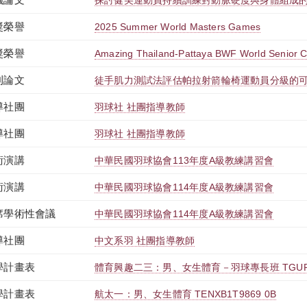
探討健美運動員持續訓練對動脈硬度與身體組成
獎榮譽
2025 Summer World Masters Games
獎榮譽
Amazing Thailand-Pattaya BWF World Senior 
刊論文
徒手肌力測試法評估帕拉射箭輪椅運動員分級的
導社團
羽球社 社團指導教師
導社團
羽球社 社團指導教師
術演講
中華民國羽球協會113年度A級教練講習會
術演講
中華民國羽球協會114年度A級教練講習會
席學術性會議
中華民國羽球協會114年度A級教練講習會
導社團
中文系羽 社團指導教師
學計畫表
體育興趣二三：男、女生體育－羽球專長班 TGUPB2
學計畫表
航太一：男、女生體育 TENXB1T9869 0B