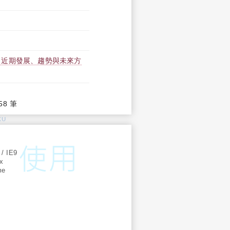
：近期發展、趨勢與未來方
58 筆
KU
:
 / IE9
ox
me