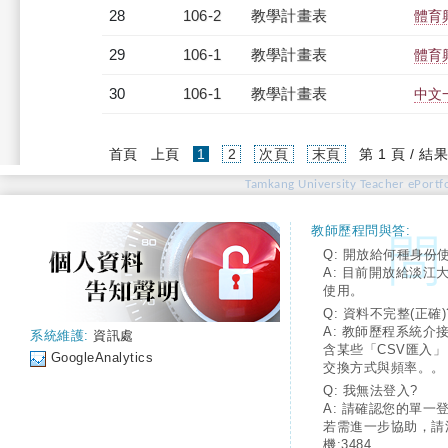
28
106-2
教學計畫表
體育
29
106-1
教學計畫表
體育
30
106-1
教學計畫表
中文一
(current)
首頁
上頁
1
2
次頁
末頁
第 1 頁 / 結果
Tamkang University Teacher ePortfo
教師歷程問與答:
Q: 開放給何種身份
A: 目前開放給淡江
使用。
Q: 資料不完整(正確)
A: 教師歷程系統介
系統維護:
資訊處
含某些「CSV匯入
GoogleAnalytics
交換方式與頻率。。
Q: 我無法登入?
A: 請確認您的單一
若需進一步協助，請
機:3484