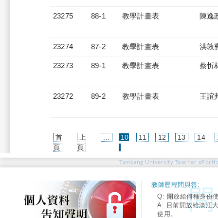
23275
88-1
教學計畫表
陳逸
23274
87-2
教學計畫表
洪敦
23273
89-1
教學計畫表
蔡忻
23272
89-2
教學計畫表
王誼
首
上
...
10
11
12
13
14
(current)
頁
頁
Tamkang University Teacher ePortfo
教師歷程問與答:
Q: 開放給何種身份
A: 目前開放給淡江
使用。