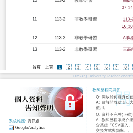
10
113-2
教學研習
高齡健
07 1
11
113-2
非教學研習
113
16:3
12
113-2
非教學研習
AI與體
13
113-2
非教學研習
三高的
(current)
首頁
上頁
1
2
3
4
5
6
7
8
Tamkang University Teacher ePortfo
教師歷程問與答:
Q: 開放給何種身份
A: 目前開放給淡江
使用。
Q: 資料不完整(正確)
A: 教師歷程系統介
系統維護:
資訊處
含某些「CSV匯入
GoogleAnalytics
交換方式與頻率。。